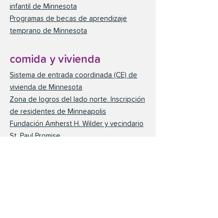
infantil de Minnesota
Programas de becas de aprendizaje
temprano de Minnesota
comida y vivienda
Sistema de entrada coordinada (CE) de
vivienda de Minnesota
Zona de logros del lado norte. Inscripción
de residentes de Minneapolis
Fundación Amherst H. Wilder y vecindario
St. Paul Promise
Mapa de ayuda de búsqueda de Hungry
Solutions Minnesota
Solicitud y proceso de WIC del
Departamento de Salud de Minnesota
cuidado de niños