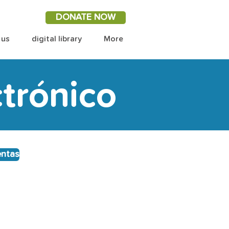
DONATE NOW
 us
digital library
More
ctrónico
entas