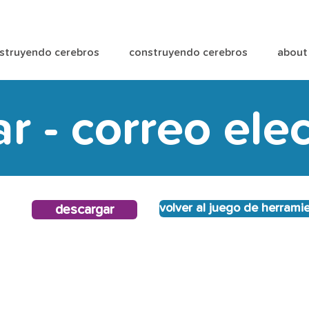
struyendo cerebros
construyendo cerebros
about
 - correo ele
volver al juego de herrami
descargar